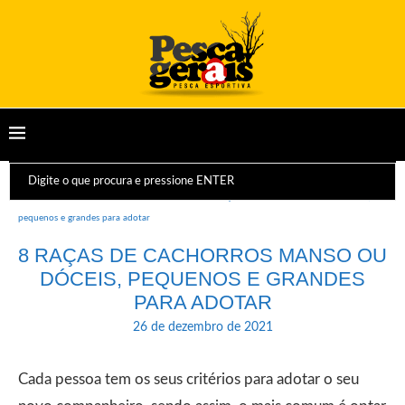
Início
Animais
Mamíferos
8 Raças de Cachorros Manso ou dóceis,
pequenos e grandes para adotar
8 RAÇAS DE CACHORROS MANSO OU
DÓCEIS, PEQUENOS E GRANDES
PARA ADOTAR
26 de dezembro de 2021
Cada pessoa tem os seus critérios para adotar o seu