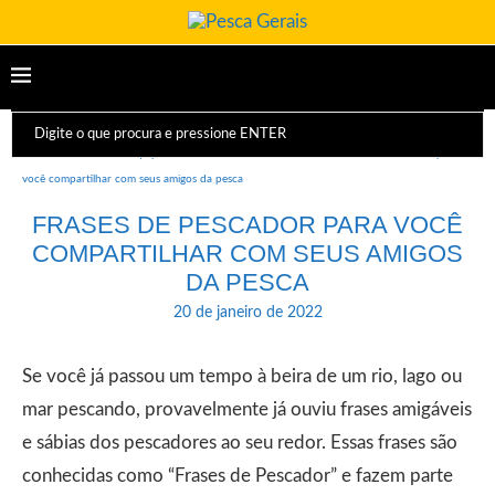
Início
Dicas e Equipamentos
Curiosidades
Frases de Pescador para
você compartilhar com seus amigos da pesca
FRASES DE PESCADOR PARA VOCÊ
COMPARTILHAR COM SEUS AMIGOS
DA PESCA
20 de janeiro de 2022
Se você já passou um tempo à beira de um rio, lago ou
mar pescando, provavelmente já ouviu frases amigáveis
e sábias dos pescadores ao seu redor. Essas frases são
conhecidas como “Frases de Pescador” e fazem parte