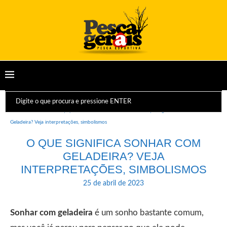
Início
Dicas e Equipamentos
Sonhos
O que significa Sonhar com
Geladeira? Veja interpretações, simbolismos
O QUE SIGNIFICA SONHAR COM
GELADEIRA? VEJA
INTERPRETAÇÕES, SIMBOLISMOS
25 de abril de 2023
Sonhar com geladeira
é um sonho bastante comum,