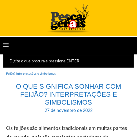
Início
Dicas e Equipamentos
Sonhos
O que significa Sonhar com
Feijão? Interpretações e simbolismos
O QUE SIGNIFICA SONHAR COM
FEIJÃO? INTERPRETAÇÕES E
SIMBOLISMOS
27 de novembro de 2022
Os feijões são alimentos tradicionais em muitas partes