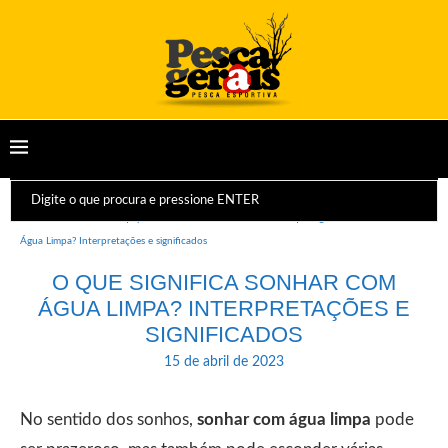
Início
Dicas e Equipamentos
Sonhos
O que significa sonhar com
Água Limpa? Interpretações e significados
O QUE SIGNIFICA SONHAR COM
ÁGUA LIMPA? INTERPRETAÇÕES E
SIGNIFICADOS
15 de abril de 2023
No sentido dos sonhos,
sonhar com água limpa
pode