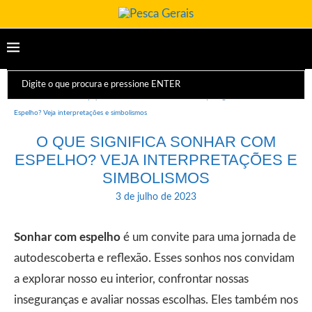
Início
Dicas e Equipamentos
Sonhos
O que significa Sonhar com
Espelho? Veja interpretações e simbolismos
O QUE SIGNIFICA SONHAR COM
ESPELHO? VEJA INTERPRETAÇÕES E
SIMBOLISMOS
3 de julho de 2023
Sonhar com espelho
é um convite para uma jornada de
autodescoberta e reflexão. Esses sonhos nos convidam
a explorar nosso eu interior, confrontar nossas
inseguranças e avaliar nossas escolhas. Eles também nos