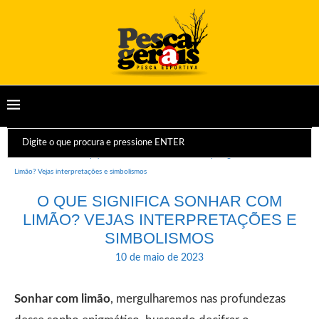
Início
Dicas e Equipamentos
Sonhos
O que significa Sonhar com
Limão? Vejas interpretações e simbolismos
O QUE SIGNIFICA SONHAR COM
LIMÃO? VEJAS INTERPRETAÇÕES E
SIMBOLISMOS
10 de maio de 2023
Sonhar com limão
, mergulharemos nas profundezas