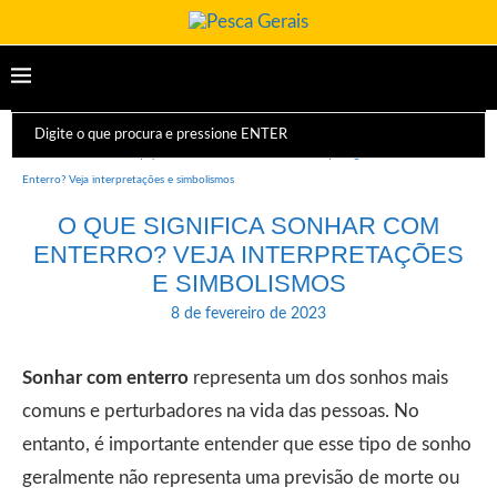
Início
Dicas e Equipamentos
Sonhos
O que significa Sonhar com
Enterro? Veja interpretações e simbolismos
O QUE SIGNIFICA SONHAR COM
ENTERRO? VEJA INTERPRETAÇÕES
E SIMBOLISMOS
8 de fevereiro de 2023
Sonhar com enterro
representa um dos sonhos mais
comuns e perturbadores na vida das pessoas. No
entanto, é importante entender que esse tipo de sonho
geralmente não representa uma previsão de morte ou