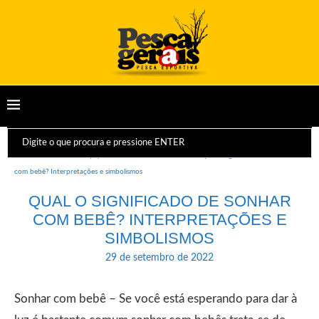
Início
Dicas e Equipamentos
Sonhos
Qual o significado de sonhar
com bebê? Interpretações e simbolismos
QUAL O SIGNIFICADO DE SONHAR
COM BEBÊ? INTERPRETAÇÕES E
SIMBOLISMOS
29 de setembro de 2022
Sonhar com bebê – Se você está esperando para dar à