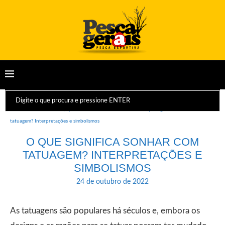
Início
Dicas e Equipamentos
Sonhos
O que significa sonhar com
tatuagem? Interpretações e simbolismos
O QUE SIGNIFICA SONHAR COM
TATUAGEM? INTERPRETAÇÕES E
SIMBOLISMOS
24 de outubro de 2022
As tatuagens são populares há séculos e, embora os