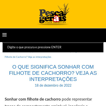
Início
Dicas e Equipamentos
Sonhos
O que significa Sonhar com
Filhote de Cachorro? Veja as interpretações
O QUE SIGNIFICA SONHAR COM
FILHOTE DE CACHORRO? VEJA AS
INTERPRETAÇÕES
18 de dezembro de 2022
Sonhar com filhote de cachorro
pode representar