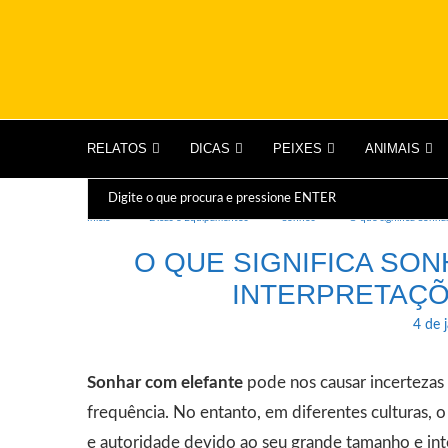
RELATOS
DICAS
PEIXES
ANIMAIS
Início
Dicas e Equipamentos
Sonhos
O que significa Sonha
O QUE SIGNIFICA SO
INTERPRETAÇÕ
4 de 
Sonhar com elefante
pode nos causar incertezas
frequência. No entanto, em diferentes culturas,
e autoridade devido ao seu grande tamanho e inte