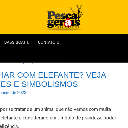
BASS BOAT
CONTATO
r com Elefante? Veja interpretações e simbolismos
NHAR COM ELEFANTE? VEJA
ES E SIMBOLISMOS
janeiro de 2023
 por se tratar de um animal que não vemos com muita
 o elefante é considerado um símbolo de grandeza, poder
ligência.