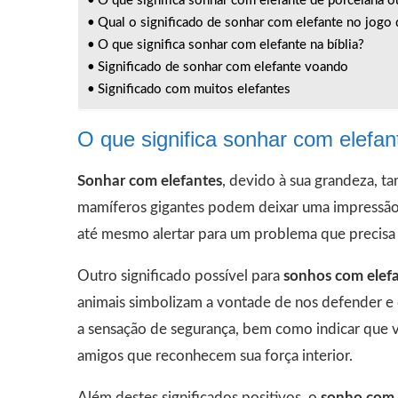
O que significa sonhar com elefante de porcelana 
Qual o significado de sonhar com elefante no jogo
O que significa sonhar com elefante na bíblia?
Significado de sonhar com elefante voando
Significado com muitos elefantes
O que significa sonhar com elefan
Sonhar com elefantes
, devido à sua grandeza, ta
mamíferos gigantes podem deixar uma impressão d
até mesmo alertar para um problema que precisa 
Outro significado possível para
sonhos com elef
animais simbolizam a vontade de nos defender e 
a sensação de segurança, bem como indicar que v
amigos que reconhecem sua força interior.
Além destes significados positivos, o
sonho com 