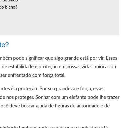
ou dourado?
 do bicho?
te?
mbém pode significar que algo grande está por vir. Esses
e estabilidade e proteção em nossas vidas oníricas ou
ser enfrentado com força total.
antes
é a proteção. Por sua grandeza e força, esses
de nos proteger. Sonhar com um elefante pode lhe trazer
ocê deve buscar ajuda de figuras de autoridade e de
elefante
também pode sugerir que o sonhador está