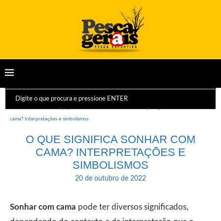
Início
Dicas e Equipamentos
Sonhos
O que significa sonhar com
cama? Interpretações e simbolismos
O QUE SIGNIFICA SONHAR COM
CAMA? INTERPRETAÇÕES E
SIMBOLISMOS
20 de outubro de 2022
Sonhar com cama
pode ter diversos significados,