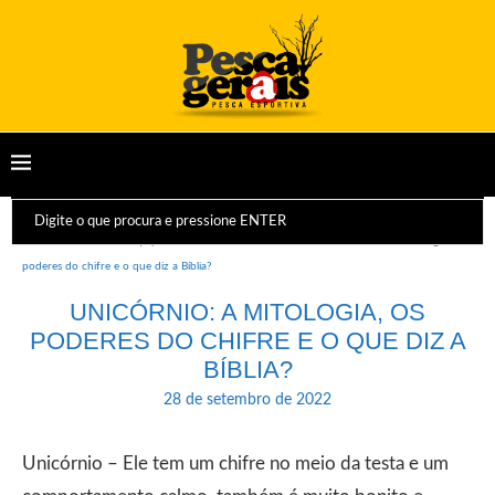
Início
Dicas e Equipamentos
Curiosidades
Unicórnio: a mitologia, os
poderes do chifre e o que diz a Bíblia?
UNICÓRNIO: A MITOLOGIA, OS
PODERES DO CHIFRE E O QUE DIZ A
BÍBLIA?
28 de setembro de 2022
Unicórnio – Ele tem um chifre no meio da testa e um