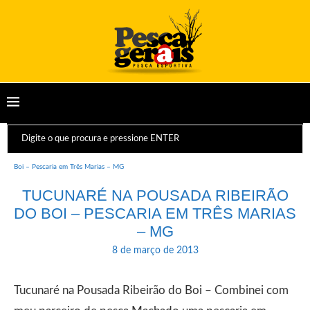
Início
Relatos
Nossas Aventuras
Tucunaré na Pousada Ribeirão do
Boi – Pescaria em Três Marias – MG
TUCUNARÉ NA POUSADA RIBEIRÃO
DO BOI – PESCARIA EM TRÊS MARIAS
– MG
8 de março de 2013
Tucunaré na Pousada Ribeirão do Boi – Combinei com