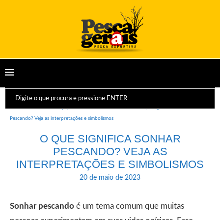
Início
Dicas e Equipamentos
Sonhos
O que significa Sonhar
Pescando? Veja as interpretações e simbolismos
O QUE SIGNIFICA SONHAR
PESCANDO? VEJA AS
INTERPRETAÇÕES E SIMBOLISMOS
20 de maio de 2023
Sonhar pescando
é um tema comum que muitas