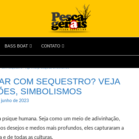
BASS BOAT
CONTATO
r com Sequestro? Veja interpretações, simbolismos
HAR COM SEQUESTRO? VEJA
ÕES, SIMBOLISMOS
 junho de 2023
a psique humana. Seja como um meio de adivinhação,
os desejos e medos mais profundos, eles capturaram a
 e de todas as culturas.