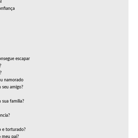
l
onfiança
consegue escapar
?
?
 ou namorado
m seu amigo?
 sua família?
ência?
o e torturado?
o meu pai?