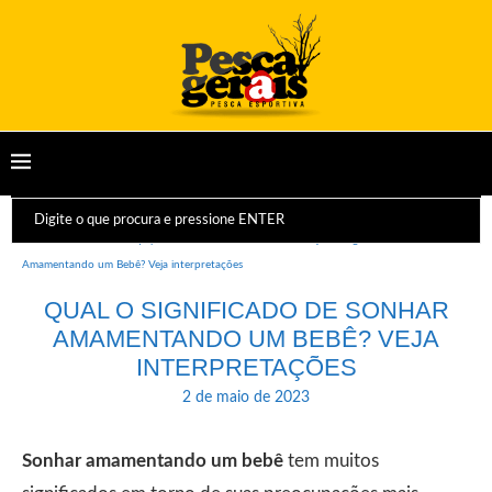
Início
Dicas e Equipamentos
Sonhos
Qual o significado de Sonhar
Amamentando um Bebê? Veja interpretações
QUAL O SIGNIFICADO DE SONHAR
AMAMENTANDO UM BEBÊ? VEJA
INTERPRETAÇÕES
2 de maio de 2023
Sonhar amamentando um bebê
tem muitos