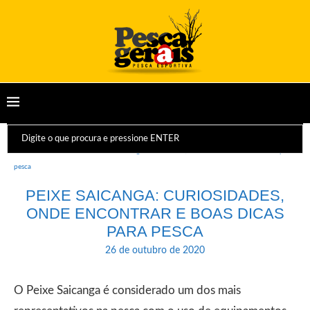
Início
Peixes
Peixe Saicanga: curiosidades, onde encontrar e boas dicas para
pesca
PEIXE SAICANGA: CURIOSIDADES,
ONDE ENCONTRAR E BOAS DICAS
PARA PESCA
26 de outubro de 2020
O Peixe Saicanga é considerado um dos mais