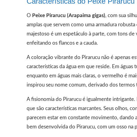
Características do Peixe Pirarucu
O
Peixe Pirarucu (Arapaima gigas)
, com sua silh
amplas que servem como uma armadura robusta co
majestoso é um espetáculo à parte, com tons de
enfeitando os flancos e a cauda.
A coloração vibrante do Pirarucu não é apenas e
características da água em que reside. Em águas t
enquanto em águas mais claras, o vermelho é mais 
inspirou seu nome comum, derivado dos termos tu
A fisionomia do Pirarucu é igualmente intrigant
que são características marcantes. Seus olhos, co
parecem estar em constante movimento, dando a 
bem desenvolvida do Pirarucu, com um osso na par