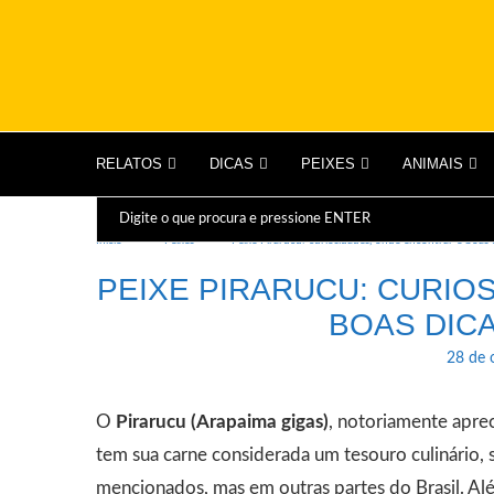
RELATOS
DICAS
PEIXES
ANIMAIS
Início
Peixes
Peixe Pirarucu: curiosidades, onde encontrar e boas 
PEIXE PIRARUCU: CURIO
BOAS DIC
28 de 
O
Pirarucu (Arapaima gigas)
, notoriamente apre
tem sua carne considerada um tesouro culinário,
mencionados, mas em outras partes do Brasil. Alé