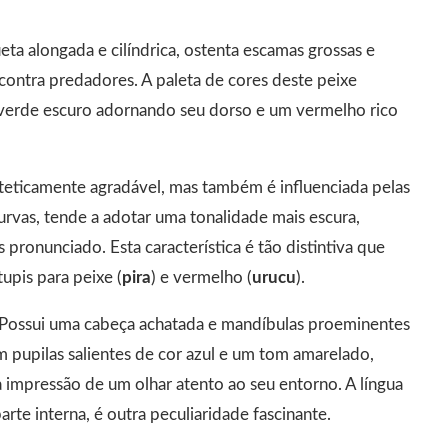
ueta alongada e cilíndrica, ostenta escamas grossas e
ntra predadores. A paleta de cores deste peixe
 verde escuro adornando seu dorso e um vermelho rico
steticamente agradável, mas também é influenciada pelas
urvas, tende a adotar uma tonalidade mais escura,
pronunciado. Esta característica é tão distintiva que
pis para peixe (
pira
) e vermelho (
urucu
).
e. Possui uma cabeça achatada e mandíbulas proeminentes
m pupilas salientes de cor azul e um tom amarelado,
impressão de um olhar atento ao seu entorno. A língua
te interna, é outra peculiaridade fascinante.