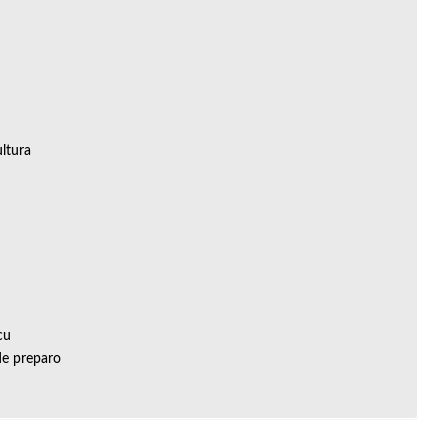
ltura
cu
de preparo