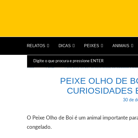
RELATOS
DICAS
PEIXES
ANIMAIS
Início
Peixes
Peixe Olho de Boi: características, curiosidades e dic
PEIXE OLHO DE B
CURIOSIDADES 
30 de 
O Peixe Olho de Boi é um animal importante par
congelado.