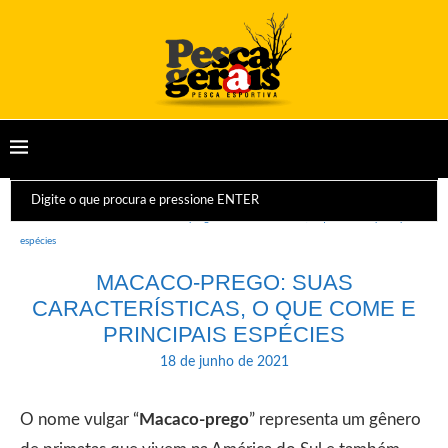
Início
Animais
Macaco-prego: suas características, o que come e principais
espécies
MACACO-PREGO: SUAS
CARACTERÍSTICAS, O QUE COME E
PRINCIPAIS ESPÉCIES
18 de junho de 2021
O nome vulgar “
Macaco-prego
” representa um gênero