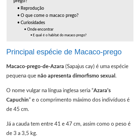
prego?
Reprodução
O que come o macaco prego?
Curiosidades
Onde encontrar
E qual é o habitat do macaco prego?
Principal espécie de Macaco-prego
Macaco-prego-de-Azara
(Sapajus cay) é uma espécie
pequena que
não apresenta dimorfismo sexual
.
O nome vulgar na língua inglesa seria “
Azara’s
Capuchin
” e o comprimento máximo dos indivíduos é
de 45 cm.
Já a cauda tem entre 41 e 47 cm, assim como o peso é
de 3 a 3,5 kg.