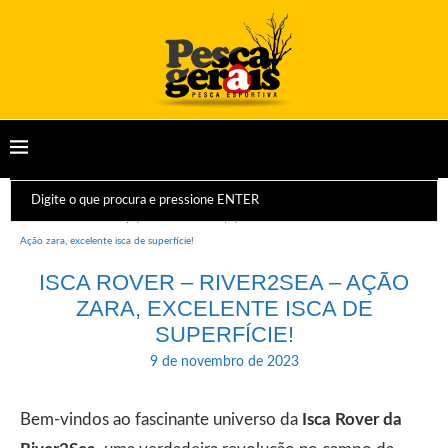
Início
Dicas e Equipamentos
Equipamento
Isca Rover – River2Sea –
Ação zara, excelente isca de superfície!
ISCA ROVER – RIVER2SEA – AÇÃO
ZARA, EXCELENTE ISCA DE
SUPERFÍCIE!
9 de novembro de 2023
Bem-vindos ao fascinante universo da
Isca Rover da