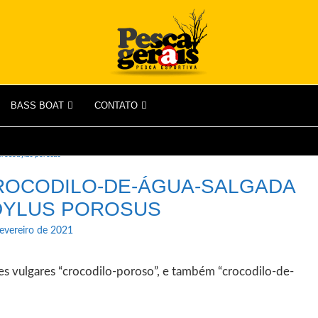
BASS BOAT
CONTATO
Crocodylus porosus
ROCODILO-DE-ÁGUA-SALGADA
DYLUS POROSUS
fevereiro de 2021
 vulgares “crocodilo-poroso”, e também “crocodilo-de-