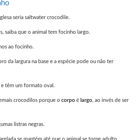
nho
lesa seria saltwater crocodile.
s, saiba que o animal tem focinho largo.
hos ao focinho.
ro da largura na base e a espécie pode ou não ter
 e têm um formato oval.
emais crocodilos porque o
corpo
é
largo
, ao invés de ser
umas listras negras.
relada se mantém até que o animal se torne adulto.