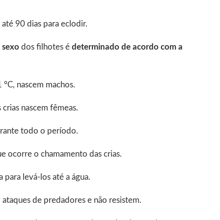
té 90 dias para eclodir.
o
sexo
dos filhotes é
determinado de acordo com a
1 °C, nascem machos.
 crias nascem fêmeas.
rante todo o período.
ue ocorre o chamamento das crias.
 para levá-los até a água.
m ataques de predadores e não resistem.