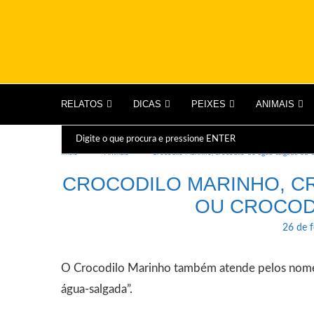
RELATOS
DICAS
PEIXES
ANIMAIS
Início
Animais
Crocodilo Marinho, crocodilo-de-água-salgada ou 
CROCODILO MARINHO, C
OU CROCO
26 de 
O Crocodilo Marinho também atende pelos nomes
água-salgada”.