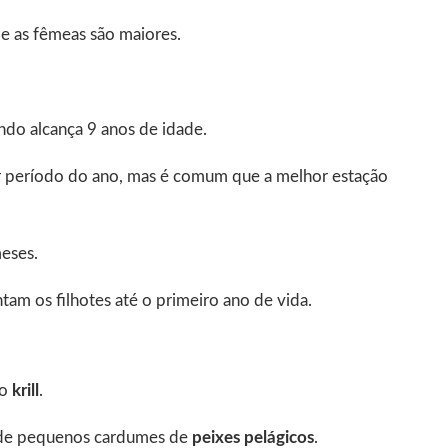
 as fêmeas são maiores.
ndo alcança 9 anos de idade.
r período do ano, mas é comum que a melhor estação
meses.
am os filhotes até o primeiro ano de vida.
 o
krill
.
r de pequenos cardumes de
peixes pelágicos
.