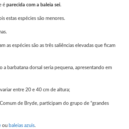
e é
parecida com a baleia sei
.
ois estas espécies são menores.
nas.
m as espécies são as três saliências elevadas que ficam
mo a barbatana dorsal seria pequena, apresentando em
ariar entre 20 e 40 cm de altura;
eia Comum de Bryde, participam do grupo de “grandes
e
ou
baleias azuis
.