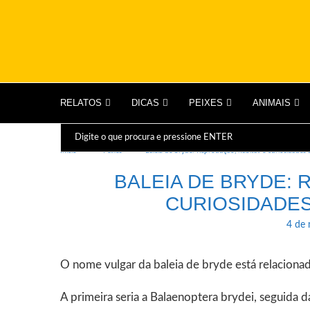
RELATOS
DICAS
PEIXES
ANIMAIS
Início
Peixes
Baleia de bryde: Reprodução, habitat e curiosidades 
BALEIA DE BRYDE: 
CURIOSIDADES
4 de
O nome vulgar da baleia de bryde está relacionad
A primeira seria a Balaenoptera brydei, seguida 