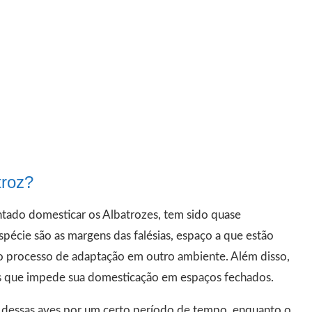
troz?
ntado domesticar os Albatrozes, tem sido quase
spécie são as margens das falésias, espaço a que estão
 o processo de adaptação em outro ambiente. Além disso,
es que impede sua domesticação em espaços fechados.
r dessas aves por um certo período de tempo, enquanto o