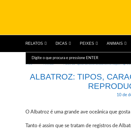
RELATOS
DICAS
PEIXES
ANIMAIS
Início
Animais
Albatroz: tipos, características, alimentação, repro
ALBATROZ: TIPOS, CARA
REPRODUÇ
10 de 
O Albatroz é uma grande ave oceânica que gosta d
Tanto é assim que se tratam de registros de Albat